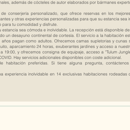
ionales, además de cócteles de autor elaborados por bármanes expert
 de conserjería personalizado, que ofrece reservas en los mejores
jantes y otras experiencias personalizadas para que su estancia sea i
 para tu comodidad y disfrute.
 estancia sea cómoda e inolvidable. La recepción está disponible de 
do un desayuno continental de cortesía. El servicio a la habitación 
11 años pagan como adultos. Ofrecemos camas supletorias y cunas s
ito, aparcamiento 24 horas, exuberantes jardines y acceso a nuestro
a 19:00, y ofrecemos consigna de equipaje, acceso a "Tulum Jungle 
OVID. Hay servicios adicionales disponibles con coste adicional.
de habitación preferidas. Si tiene alguna pregunta, contácten
a experiencia inolvidable en 14 exclusivas habitaciones rodeadas d